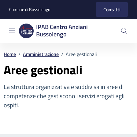
Vai ai contenuti
Vai al footer
Contatti
Comune di Bussolengo
IPAB Centro Anziani
Bussolengo
Home
/
Amministrazione
/
Aree gestionali
Aree gestionali
La struttura organizzativa è suddivisa in aree di
competenze che gestiscono i servizi erogati agli
ospiti.