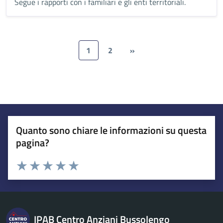
Segue i rapporti con i familiari e gli enti territoriali.
1
2
»
Quanto sono chiare le informazioni su questa
pagina?
Esprimi una valutazione
Valuta 1 stelle su 5
Valuta 2 stelle su 5
Valuta 3 stelle su 5
Valuta 4 stelle su 5
Valuta 5 stelle su 5
IPAB Centro Anziani Bussolengo