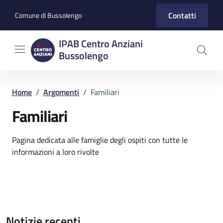
Vai ai contenuti
Vai al footer
Contatti
Comune di Bussolengo
IPAB Centro Anziani
Bussolengo
Home
/
Argomenti
/
Familiari
Familiari
Dettagli dell'argomento
Pagina dedicata alle famiglie degli ospiti con tutte le
informazioni a loro rivolte
Notizie recenti