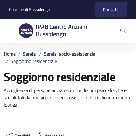
Vai ai contenuti
Vai al footer
Contatti
Comune di Bussolengo
IPAB Centro Anziani
Bussolengo
Home
/
Servizi
/
Servizi socio-assistenziali
/
Soggiorno residenziale
Soggiorno residenziale
Dettagli del servizio
Accoglienza di persone anziane, in condizioni psico-fisiche e
sociali tali da non poter essere assistiti a domicilio in maniera
idonea
Condividi
Vedi azioni