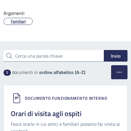
Argomenti
Familiari
Esplora tutti i documenti
Cerca una parola chiave
Invio
Apri filt
documenti in
ordine alfabetico (A-Z)
1
DOCUMENTO FUNZIONAMENTO INTERNO
Orari di visita agli ospiti
Fasce orarie in cui amici e familiari possono far visita ai