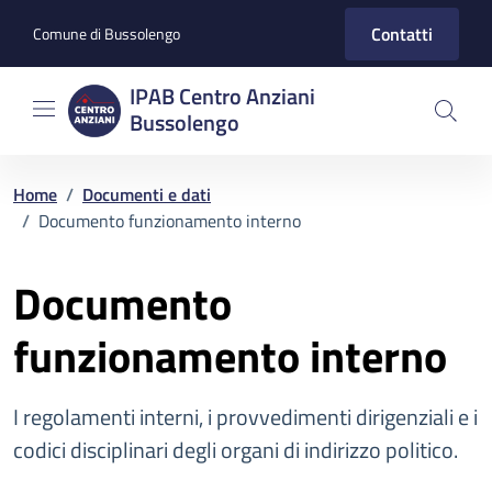
Vai ai contenuti
Vai al footer
Contatti
Comune di Bussolengo
IPAB Centro Anziani
Bussolengo
Home
/
Documenti e dati
/
Documento funzionamento interno
Documento
funzionamento interno
I regolamenti interni, i provvedimenti dirigenziali e i
codici disciplinari degli organi di indirizzo politico.