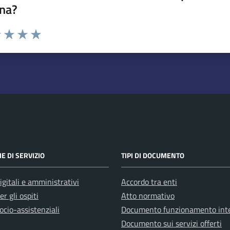
na?
na valutazione
1 stelle su 5
uta 2 stelle su 5
Valuta 3 stelle su 5
Valuta 4 stelle su 5
Valuta 5 stelle su 5
E DI SERVIZIO
TIPI DI DOCUMENTO
igitali e amministrativi
Accordo tra enti
er gli ospiti
Atto normativo
ocio-assistenziali
Documento funzionamento int
Documento sui servizi offerti