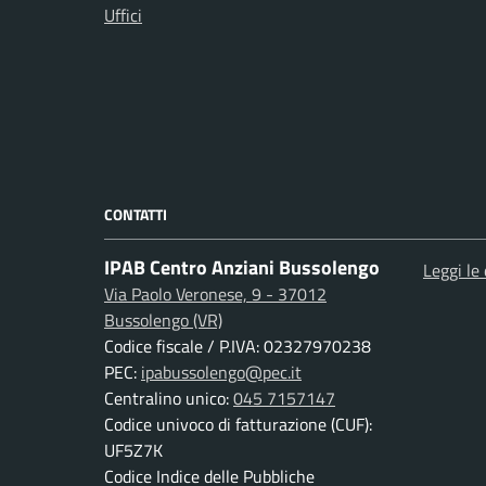
Uffici
CONTATTI
IPAB Centro Anziani Bussolengo
Leggi le
Via Paolo Veronese, 9 - 37012
Bussolengo (VR)
Codice fiscale / P.IVA: 02327970238
PEC:
ipabussolengo@pec.it
Centralino unico:
045 7157147
Codice univoco di fatturazione (CUF):
UF5Z7K
Codice Indice delle Pubbliche