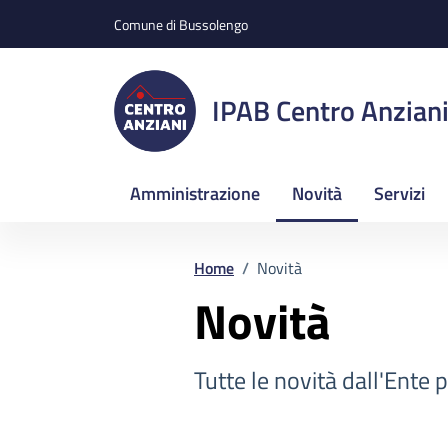
Vai ai contenuti
Vai al footer
Comune di Bussolengo
IPAB Centro Anzian
Amministrazione
Novità
Servizi
Home
/
Novità
Novità
Tutte le novità dall'Ente p