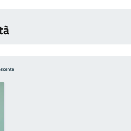
tà
escente