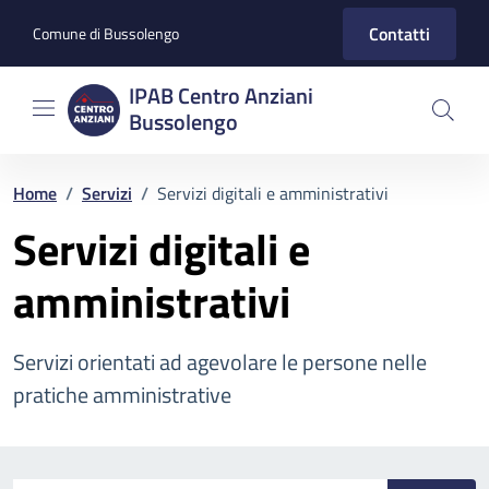
Vai ai contenuti
Vai al footer
Contatti
Comune di Bussolengo
IPAB Centro Anziani
Bussolengo
Home
/
Servizi
/
Servizi digitali e amministrativi
Servizi digitali e
amministrativi
Servizi orientati ad agevolare le persone nelle
pratiche amministrative
Esplora tutti i servizi