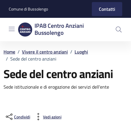
Vai ai contenuti
Vai al footer
Contatti
Comune di Bussolengo
IPAB Centro Anziani
Bussolengo
Home
/
Vivere il centro anziani
/
Luoghi
/
Sede del centro anziani
Sede del centro anziani
Dettagli del luogo
Sede istituzionale e di erogazione dei servizi dell'ente
Condividi
Vedi azioni