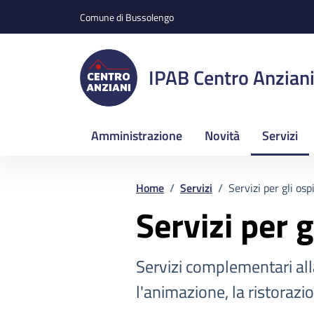
Vai ai contenuti
Vai al footer
Comune di Bussolengo
IPAB Centro Anzian
Amministrazione
Novità
Servizi
Home
/
Servizi
/
Servizi per gli ospi
Servizi per g
Servizi complementari al
l'animazione, la ristorazio