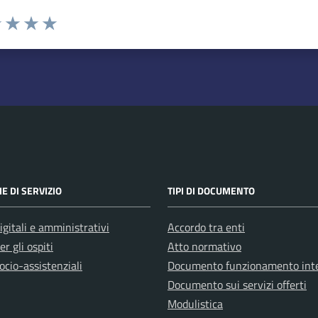
na valutazione
1 stelle su 5
uta 2 stelle su 5
Valuta 3 stelle su 5
Valuta 4 stelle su 5
Valuta 5 stelle su 5
E DI SERVIZIO
TIPI DI DOCUMENTO
igitali e amministrativi
Accordo tra enti
er gli ospiti
Atto normativo
ocio-assistenziali
Documento funzionamento int
Documento sui servizi offerti
Modulistica