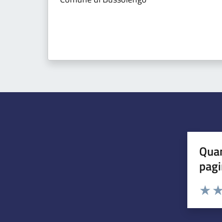
Quan
pagi
Esprimi u
Valuta 
Val