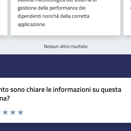
gestione delle performance dei
dipendenti nonché della corretta
applicazione.
Nessun altro risultato
to sono chiare le informazioni su questa
na?
na valutazione
1 stelle su 5
uta 2 stelle su 5
Valuta 3 stelle su 5
Valuta 4 stelle su 5
Valuta 5 stelle su 5