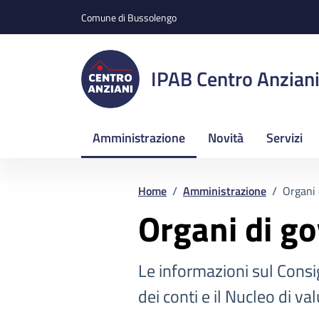
Vai ai contenuti
Vai al footer
Comune di Bussolengo
IPAB Centro Anzian
Amministrazione
Novità
Servizi
Home
/
Amministrazione
/
Organi 
Organi di go
Le informazioni sul Consi
dei conti e il Nucleo di va