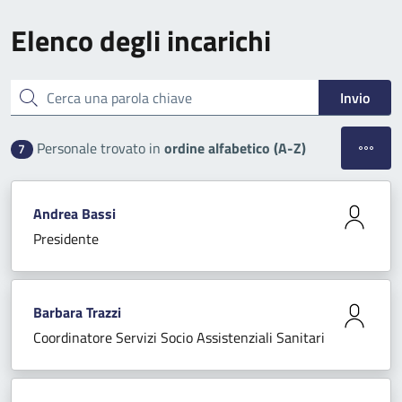
Elenco degli incarichi
Cerca una parola chiave
Invio
Apri filt
Personale trovato in
ordine alfabetico (A-Z)
7
Andrea Bassi
Presidente
Barbara Trazzi
Coordinatore Servizi Socio Assistenziali Sanitari