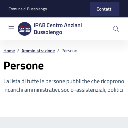
Vai ai contenuti
Vai al footer
Contatti
Comune di Bussolengo
IPAB Centro Anziani
Bussolengo
Home
/
Amministrazione
/
Persone
Persone
La lista di tutte le persone pubbliche che ricoprono
incarichi amministrativi, socio-assistenziali, politici