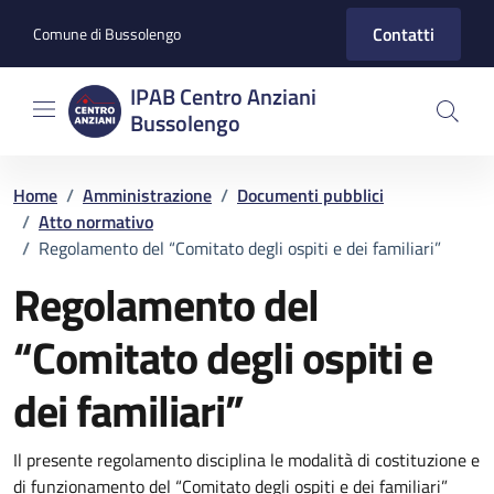
Vai ai contenuti
Vai al footer
Contatti
Comune di Bussolengo
IPAB Centro Anziani
Bussolengo
Home
/
Amministrazione
/
Documenti pubblici
/
Atto normativo
/
Regolamento del “Comitato degli ospiti e dei familiari”
Regolamento del
“Comitato degli ospiti e
dei familiari”
Dettagli del documento
Il presente regolamento disciplina le modalità di costituzione e
di funzionamento del “Comitato degli ospiti e dei familiari”