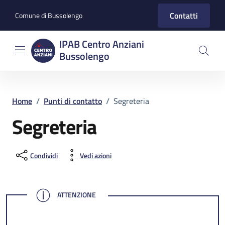
Vai ai contenuti
Vai al footer
Contatti
Comune di Bussolengo
IPAB Centro Anziani
Bussolengo
Home
/
Punti di contatto
/
Segreteria
Segreteria
Condividi
Vedi azioni
ATTENZIONE
ATTENZIONE